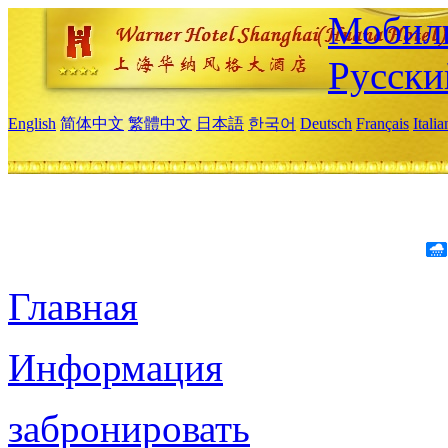
Мобиль
Русски
English
简体中文
繁體中文
日本語
한국어
Deutsch
Français
Itali
Главная
Информация
забронировать