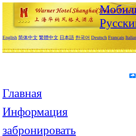
Мобиль
Русски
English
简体中文
繁體中文
日本語
한국어
Deutsch
Français
Itali
Главная
Информация
забронировать