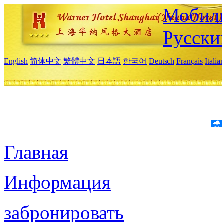
Мобиль
Русски
English
简体中文
繁體中文
日本語
한국어
Deutsch
Français
Itali
Главная
Информация
забронировать