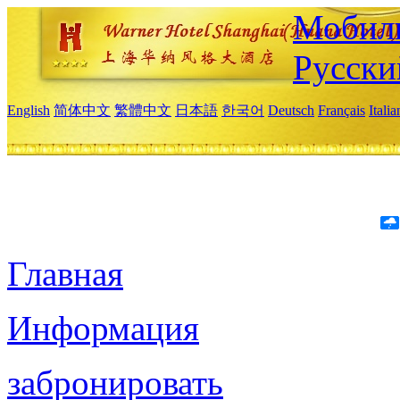
Мобиль
Русски
English
简体中文
繁體中文
日本語
한국어
Deutsch
Français
Itali
Главная
Информация
забронировать