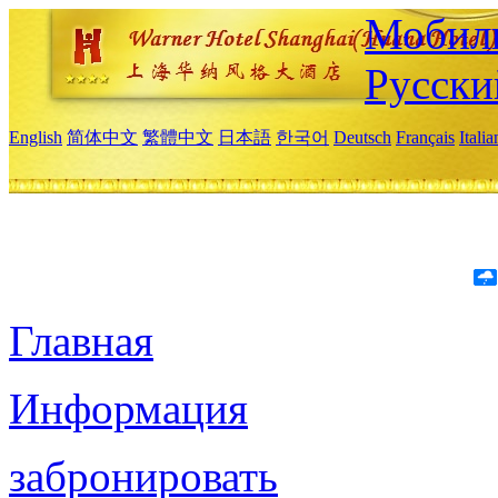
Мобиль
Русски
English
简体中文
繁體中文
日本語
한국어
Deutsch
Français
Itali
Главная
Информация
забронировать