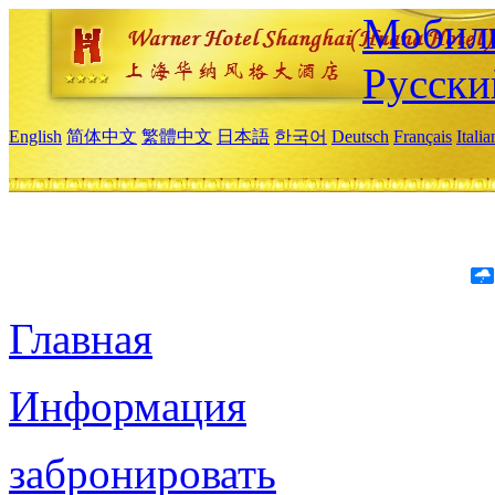
Мобиль
Русски
English
简体中文
繁體中文
日本語
한국어
Deutsch
Français
Itali
Главная
Информация
забронировать