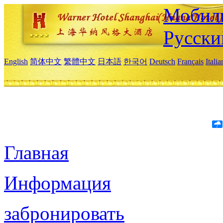
Мобиль
Русски
English
简体中文
繁體中文
日本語
한국어
Deutsch
Français
Itali
Главная
Информация
забронировать