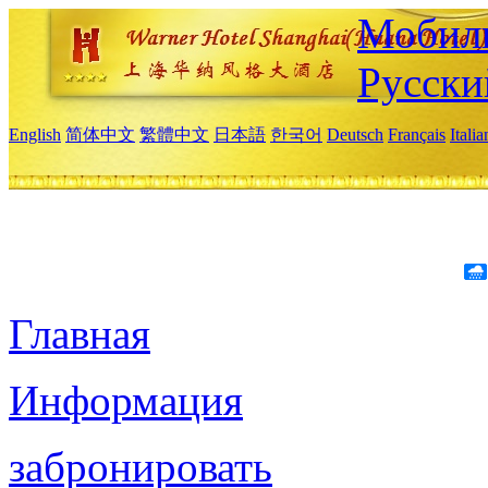
Мобиль
Русски
English
简体中文
繁體中文
日本語
한국어
Deutsch
Français
Itali
Главная
Информация
забронировать