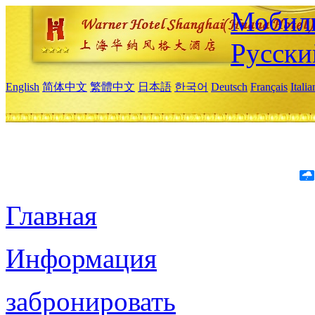
Мобиль
Русски
English
简体中文
繁體中文
日本語
한국어
Deutsch
Français
Itali
Главная
Информация
забронировать