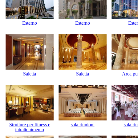
Esterno
Esterno
Este
Saletta
Saletta
Area pu
Strutture per fitness e
sala riunioni
sala ri
intrattenimento