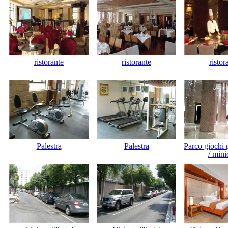
ristorante
ristorante
ristor
Palestra
Palestra
Parco giochi 
/ mini