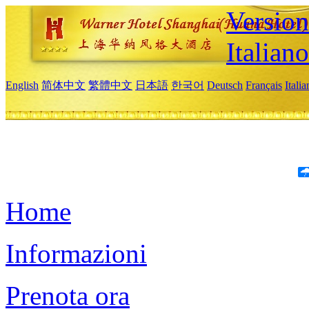
Version
Italiano
English
简体中文
繁體中文
日本語
한국어
Deutsch
Français
Itali
Home
Informazioni
Prenota ora