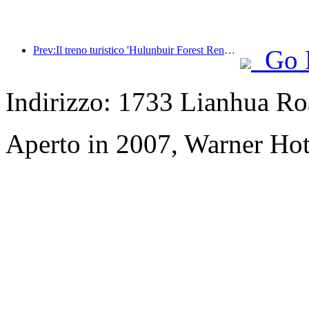
Prev:Il treno turistico 'Hulunbuir Forest Rendezvous - Daxinganling Express - Starlight Train - Tianyi Journey' effettua il suo viaggio inaugurale.
Go 
Indirizzo: 1733 Lianhua Ro
Aperto in 2007, Warner Hot