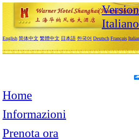
Version
Italiano
English
简体中文
繁體中文
日本語
한국어
Deutsch
Français
Itali
Home
Informazioni
Prenota ora