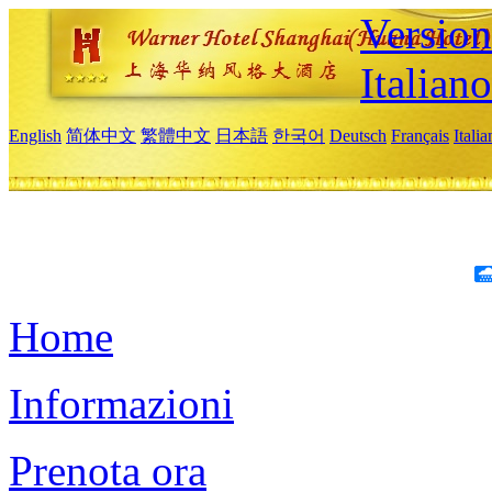
Version
Italiano
English
简体中文
繁體中文
日本語
한국어
Deutsch
Français
Itali
Home
Informazioni
Prenota ora