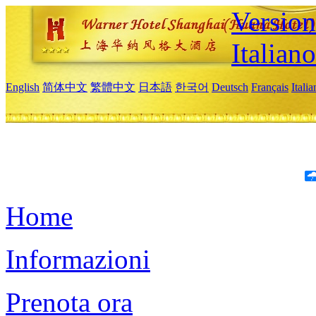
Version
Italiano
English
简体中文
繁體中文
日本語
한국어
Deutsch
Français
Itali
Home
Informazioni
Prenota ora