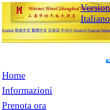
Version
Italiano
English
简体中文
繁體中文
日本語
한국어
Deutsch
Français
Itali
Home
Informazioni
Prenota ora