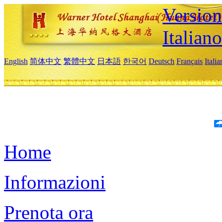
Version
Italiano
English
简体中文
繁體中文
日本語
한국어
Deutsch
Français
Itali
Home
Informazioni
Prenota ora