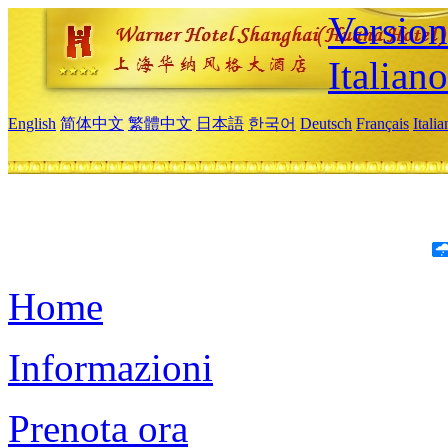
Version
Italiano
English
简体中文
繁體中文
日本語
한국어
Deutsch
Français
Itali
Home
Informazioni
Prenota ora