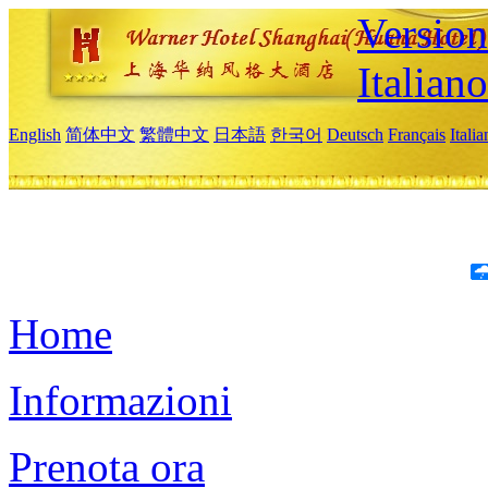
Version
Italiano
English
简体中文
繁體中文
日本語
한국어
Deutsch
Français
Itali
Home
Informazioni
Prenota ora