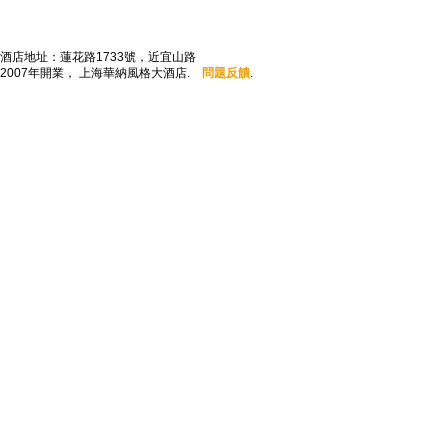
酒店地址：蓮花路1733號，近宜山路
2007年開業， 上海華納風格大酒店.
問題反饋
.