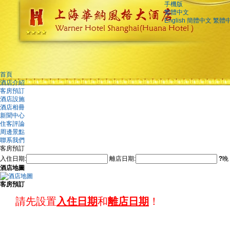
手機版
繁體中文
English
簡體中文
繁體
首頁
酒店介紹
客房預訂
酒店設施
酒店相冊
新聞中心
住客評論
周邊景點
聯系我們
客房預訂
入住日期:
離店日期:
?
晚
酒店地圖
客房預訂
請先設置
入住日期
和
離店日期
！