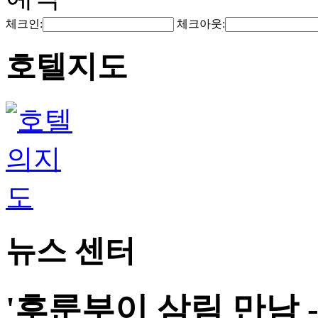
체크인:
체크아웃:
호텔지도
뉴스 센터
'후룬부이 삼림 만남 