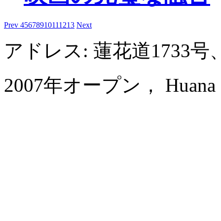
Prev
4
5
6
7
8
9
10
11
12
13
Next
アドレス: 蓮花道1733
2007年オープン， Huana Hot