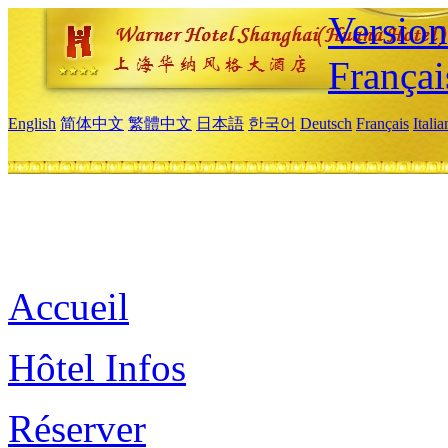
Versio
Françai
English
简体中文
繁體中文
日本語
한국어
Deutsch
Français
Itali
Accueil
Hôtel Infos
Réserver