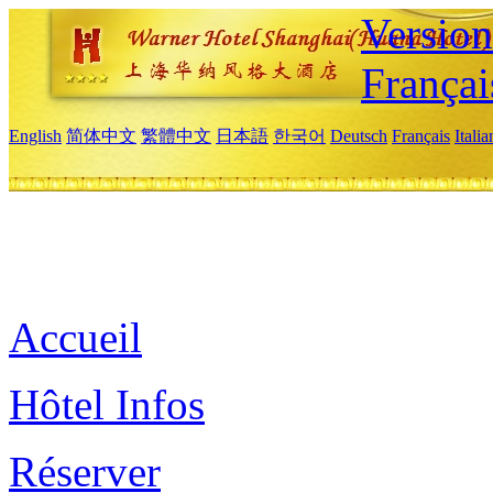
Versio
Françai
English
简体中文
繁體中文
日本語
한국어
Deutsch
Français
Itali
Accueil
Hôtel Infos
Réserver