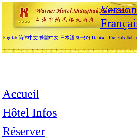
Versio
Françai
English
简体中文
繁體中文
日本語
한국어
Deutsch
Français
Itali
Accueil
Hôtel Infos
Réserver