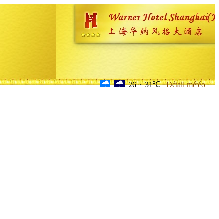
26 ~ 31℃
Détail météo