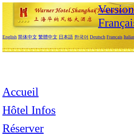
Versio
Françai
English
简体中文
繁體中文
日本語
한국어
Deutsch
Français
Itali
Accueil
Hôtel Infos
Réserver