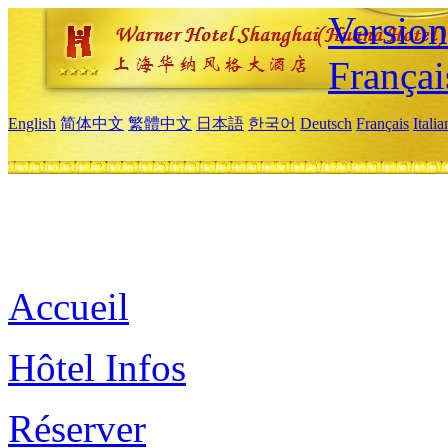
Versio
Françai
English
简体中文
繁體中文
日本語
한국어
Deutsch
Français
Itali
Accueil
Hôtel Infos
Réserver