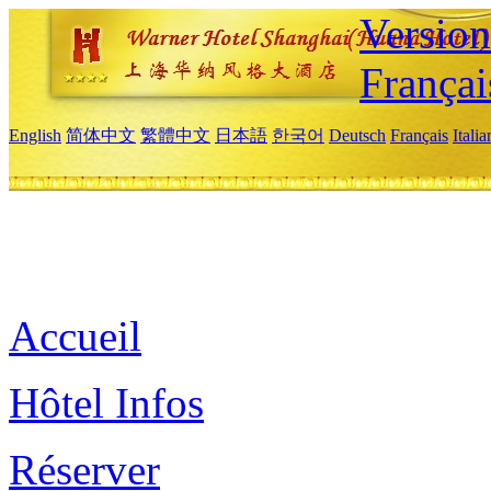
Versio
Françai
English
简体中文
繁體中文
日本語
한국어
Deutsch
Français
Itali
Accueil
Hôtel Infos
Réserver