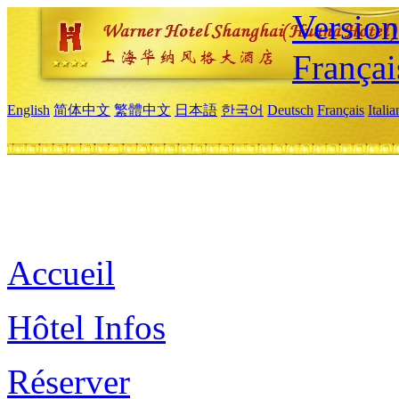
Versio
Françai
English
简体中文
繁體中文
日本語
한국어
Deutsch
Français
Itali
Accueil
Hôtel Infos
Réserver