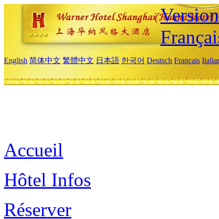
Versio
Françai
English
简体中文
繁體中文
日本語
한국어
Deutsch
Français
Itali
Accueil
Hôtel Infos
Réserver