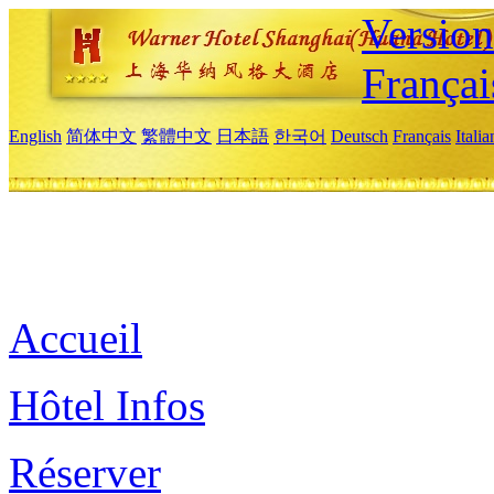
Versio
Françai
English
简体中文
繁體中文
日本語
한국어
Deutsch
Français
Itali
Accueil
Hôtel Infos
Réserver