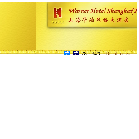
28 ~ 34℃
Détail météo