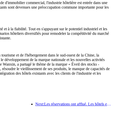
ande d'immobilier commercial, l'industrie hôtelière est entrée dans une
xistants sont devenues une préoccupation commune importante pour les
t à la fiabilité. Tout en s'appuyant sur le potentiel industriel et les
arios hôteliers diversifiés pour remodeler la compétitivité du marché
istante.
 tourisme et de l'hébergement dans le sud-ouest de la Chine, la
t le développement de la marque nationale et les nouvelles activités
e Wanxin, a partagé le thème de la marque « Éveil des stocks -
, résoudre le vieillissement de ses produits, le manque de capacités de
ration des hôtels existants avec les clients de l'industrie et les
Next:Les réservations ont afflué. Les hôtels et les commerçants de B&B sont également populaires auprès des réservations. Les taux de réservation moyens pour la Fête nationale sont respectivement de 24,97 % et 24,49 %.