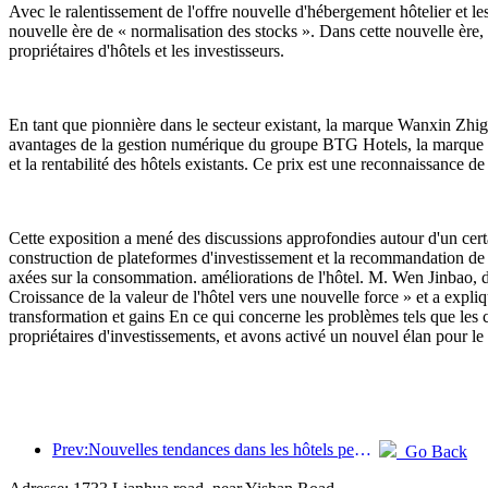
Avec le ralentissement de l'offre nouvelle d'hébergement hôtelier et les
nouvelle ère de « normalisation des stocks ». Dans cette nouvelle ère
propriétaires d'hôtels et les investisseurs.
En tant que pionnière dans le secteur existant, la marque Wanxin Zhige Ho
avantages de la gestion numérique du groupe BTG Hotels, la marque s'e
et la rentabilité des hôtels existants. Ce prix est une reconnaissance d
Cette exposition a mené des discussions approfondies autour d'un certa
construction de plateformes d'investissement et la recommandation de pr
axées sur la consommation. améliorations de l'hôtel. M. Wen Jinbao, d
Croissance de la valeur de l'hôtel vers une nouvelle force » et a expli
transformation et gains En ce qui concerne les problèmes tels que les co
propriétaires d'investissements, et avons activé un nouvel élan pour l
Prev:Nouvelles tendances dans les hôtels pendant la fête nationale 2024 : les post-00 portent le Hanfu et séjournent dans la « State Guesthouse » pour boire du thé et apprendre la calligraphie afin de démontrer leur confiance culturelle
Go Back