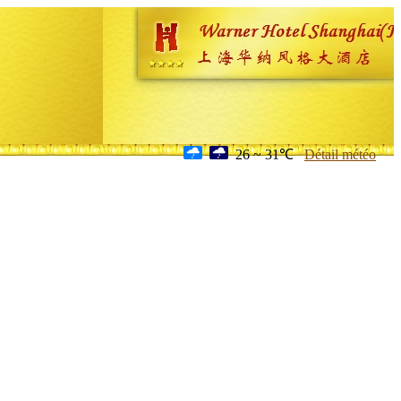
26 ~ 31℃
Détail météo