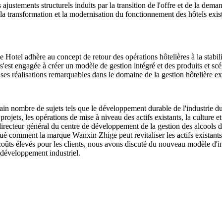
 ajustements structurels induits par la transition de l'offre et de la dem
, la transformation et la modernisation du fonctionnement des hôtels e
tel adhère au concept de retour des opérations hôtelières à la stabilité e
st engagée à créer un modèle de gestion intégré et des produits et scén
e ses réalisations remarquables dans le domaine de la gestion hôtelière ex
in nombre de sujets tels que le développement durable de l'industrie du
ojets, les opérations de mise à niveau des actifs existants, la culture e
irecteur général du centre de développement de la gestion des alcools d
qué comment la marque Wanxin Zhige peut revitaliser les actifs existants
ûts élevés pour les clients, nous avons discuté du nouveau modèle d'intég
e développement industriel.