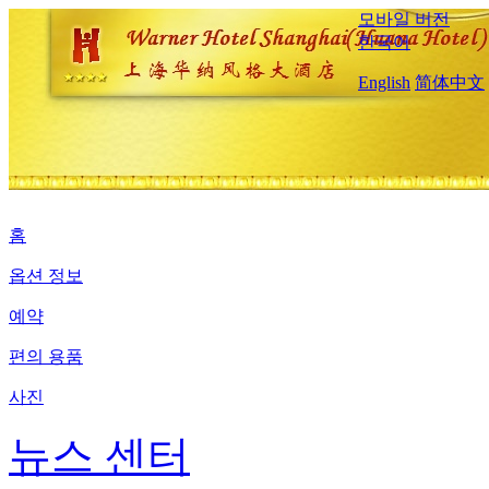
모바일 버전
한국어
English
简体中文
홈
옵션 정보
예약
편의 용품
사진
뉴스 센터