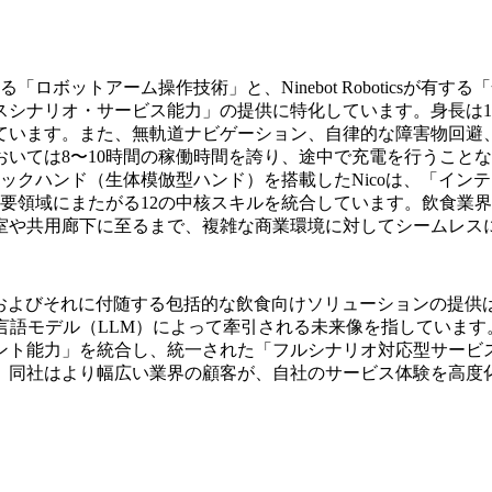
中核技術である「ロボットアーム操作技術」と、Ninebot Robot
シナリオ・サービス能力」の提供に特化しています。身長は1
れています。また、無軌道ナビゲーション、自律的な障害物回避
いては8〜10時間の稼働時間を誇り、途中で充電を行うこと
ックハンド（生体模倣型ハンド）を搭載したNicoは、「イン
要領域にまたがる12の中核スキルを統合しています。飲食業
室や共用廊下に至るまで、複雑な商業環境に対してシームレス
en氏は、Nicoの発表およびそれに付随する包括的な飲食向けソリュー
言語モデル（LLM）によって牽引される未来像を指していま
ント能力」を統合し、統一された「フルシナリオ対応型サービ
、同社はより幅広い業界の顧客が、自社のサービス体験を高度