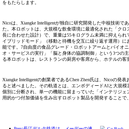
をもたらします。
Nicoは、Xiangke Intelligentが独自に研究開発した
た。本ロボットは、大規模な飲食環境に最適化された「クロス
長に合わせた設計）で、重量は55キログラム未満に抑えら
イブリッドモード」（移動と待機を交互に繰り返す運用）にお
能です。7自由度の食品グレード・ロボットアームとバイオニ
オ・サービスの実行」「脳と身体の協調制御」という3つの主
る本ロボットは、レストランの厨房や客席から、ホテルの客
Xiangke Intelligentの創業者であるChen Zh
ると述べました。その軌道とは、エンボディードAIと大規模
個別に分断され、単一の機能に留まっていた「インテリジェ
用的かつ付加価値を生み出すロボット製品を開発することで
Prev:長江デルタ鉄道は、メーデーの連休期間中に2138万人以上の乗客を輸送した。
Go Back