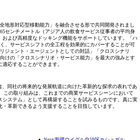
icsが有する「全地形対応型移動能力」を融合させる形で共同開発されまし
65センチメートル（アジア人の飲食サービス従事者の平均身
、および高精度なドッキング機能をサポートしています。「ハ
なく、サービスシフトの全工程を効果的にカバーすることが可
テリジェント・エージェントとしての対話」「クロスシナリ
界向けの「クロスシナリオ・サービス能力」を最大の強みとす
に適応することができます。
ションの提供は、同社の将来的な発展軌道に向けた革新的な探求の表れであ
す。この取り組みは、これまでの商業サービスシーンにおいて
スシステム」として再構築することを試みるものです。真に実
化・革新できるよう支援することを目指しています。
Next:新疆ウイグル自治区カシュガル、民族間交流の促進に向けた観光振興イベントを開催