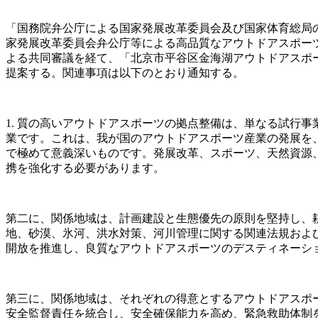
「国務院弁公庁による国家発展改革委員会及び国家体育総局の
家発展改革委員会弁公庁等による高品質なアウトドアスポーツの
よる共同審議を経て、「北京市平谷区金海湖アウトドアスポ
提案する。関連事項は以下のとおり通知する。
1. 質の高いアウトドアスポーツの拠点整備は、単なる試行
業です。これは、我が国のアウトドアスポーツ産業の発展を
で極めて意義深いものです。発展改革、スポーツ、天然資源
携を強化する必要があります。
第二に、関係地域は、計画建設と生態優先の原則を堅持し、
地、砂漠、氷河、洪水対策、河川管理に関する関連法規およ
開放を推進し、良質なアウトドアスポーツのデスティネーシ
第三に、関係地域は、それぞれの得意とするアウトドアスポ
安全監督責任を統合し、安全確保能力を高め、緊急救助体制