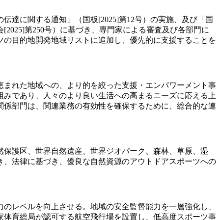
に関する通知」（国板[2025]第12号）の実施、及び「国
025]第250号）に基づき、専門家による審査及び各部門に
ツの目的地開発地域リストに追加し、優先的に支援することを
に恵まれた地域への、より的を絞った支援・エンパワーメント事
組みであり、人々のより良い生活への高まるニーズに応える上
関係部門は、関連業務の有効性を確保するために、総合的な連
然保護区、世界自然遺産、世界ジオパーク、森林、草原、湿
き、法律に基づき、優良な自然資源のアウトドアスポーツへの
力のレベルを向上させる。地域の安全監督能力を一層強化し、
家体育総局が認可する航空飛行場を設置し、低高度スポーツ事