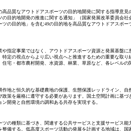
高品質なアウトドアスポーツの目的地開発に関する指導意見の伝達
目的地開発の推進に関する通知」（国家発展改革委員会社会[2
ーツの目的地」を含む49の目的地を高品質なアウトドアスポー
事業や指定事業ではなく、アウトドアスポーツ資源と発展基盤
、特定の視点からより広い視点へと推進するための重要な取り
、住宅・都市農村開発、水資源、林業、草原など、各レベルの
耕作地と恒久的な基礎農地の保護、生態保護レッドライン、自
び政策を厳格に遵守する必要があります。国土空間計画に基づ
ョン開発と自然環境の調和ある共存を実現する。
ーツの種類に基づき、関連する公共サービスと支援サービス能
を整備する。低高度スポーツ活動の発展を計画する地域は、国