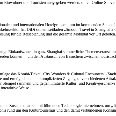
lt an Einwohner und Touristen ausgegeben werden; durch Online-Subven
tionalen und internationalen Hotelgruppen, um im kommenden September 
rkehrssektor hat DiDi seinen Leitfaden „Smooth Travel in Shanghai 2.0“
ösung für die Reiseplanung und die gesamte Mobilität vor Ort geboten.
wichtige Einkaufszonen in ganz Shanghai sommerliche Themenveranstal
 werden können –, um den Austausch von Besuchern zwischen touristisc
er Auflage das Kombi-Ticket „City Wonders & Cultural Encounters“ (Sta
rte und ermöglicht den unkomplizierten Zugang zu verschiedenen Attrak
r Stempel sammeln und gegen limitierte Kultur- und Kreativgeschenke e
 interaktive Weise.
m eine Zusammenarbeit mit führenden Technologieunternehmen, um „Tr
ebnis rund um den Kulturtourismus und den damit verbundenen Konsum 