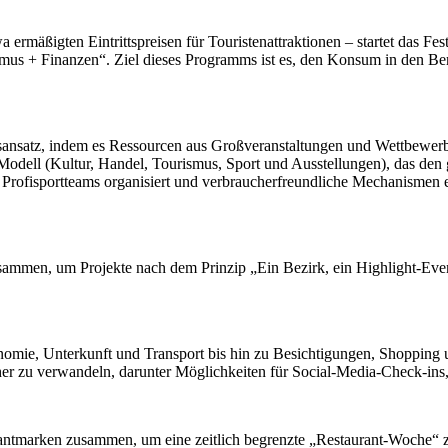
ßigten Eintrittspreisen für Touristenattraktionen – startet das Fes
ismus + Finanzen“. Ziel dieses Programms ist es, den Konsum in den Be
ebsansatz, indem es Ressourcen aus Großveranstaltungen und Wettbewerb
-Modell (Kultur, Handel, Tourismus, Sport und Ausstellungen), das den
e Profisportteams organisiert und verbraucherfreundliche Mechanismen
zusammen, um Projekte nach dem Prinzip „Ein Bezirk, ein Highlight-Even
mie, Unterkunft und Transport bis hin zu Besichtigungen, Shopping un
cher zu verwandeln, darunter Möglichkeiten für Social-Media-Check-ins,
urantmarken zusammen, um eine zeitlich begrenzte „Restaurant-Woche“ z