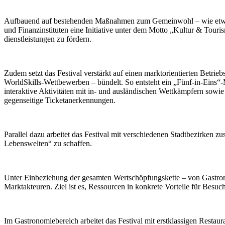
Aufbauend auf bestehenden Maßnahmen zum Gemeinwohl – wie etwa ermä
und Finanzinstituten eine Initiative unter dem Motto „Kultur & Tour
dienstleistungen zu fördern.
Zudem setzt das Festival verstärkt auf einen marktorientierten Betri
WorldSkills-Wettbewerben – bündelt. So entsteht ein „Fünf-in-Eins“
interaktive Aktivitäten mit in- und ausländischen Wettkämpfern sowi
gegenseitige Ticketanerkennungen.
Parallel dazu arbeitet das Festival mit verschiedenen Stadtbezirken 
Lebenswelten“ zu schaffen.
Unter Einbeziehung der gesamten Wertschöpfungskette – von Gastrono
Marktakteuren. Ziel ist es, Ressourcen in konkrete Vorteile für Besu
Im Gastronomiebereich arbeitet das Festival mit erstklassigen Resta