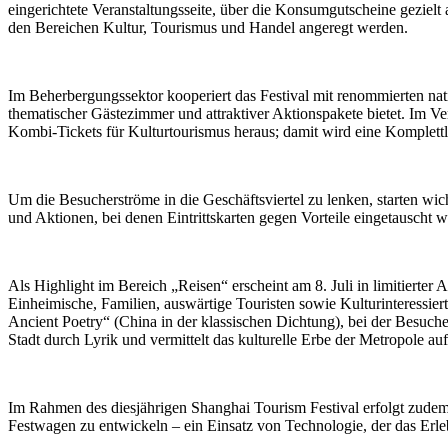
eingerichtete Veranstaltungsseite, über die Konsumgutscheine gezie
den Bereichen Kultur, Tourismus und Handel angeregt werden.
Im Beherbergungssektor kooperiert das Festival mit renommierten na
thematischer Gästezimmer und attraktiver Aktionspakete bietet. Im Ve
Kombi-Tickets für Kulturtourismus heraus; damit wird eine Komplettl
Um die Besucherströme in die Geschäftsviertel zu lenken, starten 
und Aktionen, bei denen Eintrittskarten gegen Vorteile eingetauscht
Als Highlight im Bereich „Reisen“ erscheint am 8. Juli in limitiert
Einheimische, Familien, auswärtige Touristen sowie Kulturinteressie
Ancient Poetry“ (China in der klassischen Dichtung), bei der Besuche
Stadt durch Lyrik und vermittelt das kulturelle Erbe der Metropole auf
Im Rahmen des diesjährigen Shanghai Tourism Festival erfolgt zude
Festwagen zu entwickeln – ein Einsatz von Technologie, der das Erl