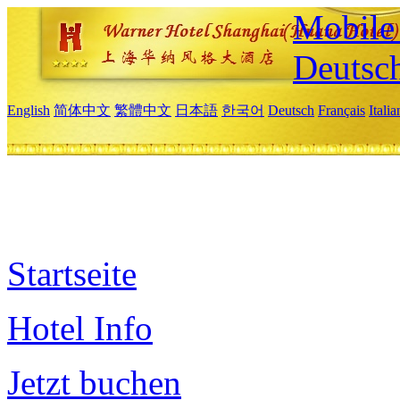
Mobile 
Deutsc
English
简体中文
繁體中文
日本語
한국어
Deutsch
Français
Itali
Startseite
Hotel Info
Jetzt buchen