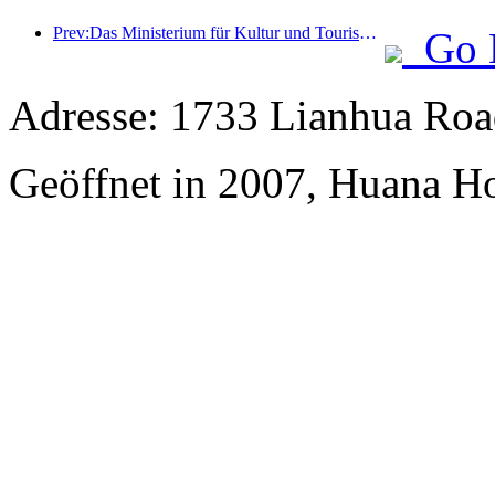
Prev:Das Ministerium für Kultur und Tourismus berichtete, dass im Jahr 2025 16.994 Sehenswürdigkeiten der Kategorie A 7,51 Milliarden Besucher empfangen und Tourismuseinnahmen in Höhe von 554,49 Milliarden Yuan generiert haben.
Go 
Adresse: 1733 Lianhua Roa
Geöffnet in 2007, Huana H