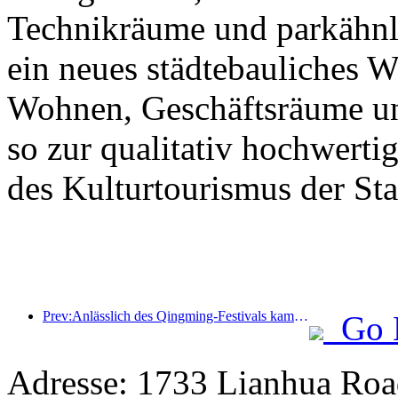
Technikräume und parkähnl
ein neues städtebauliches 
Wohnen, Geschäftsräume un
so zur qualitativ hochwert
des Kulturtourismus der Stad
Prev:Anlässlich des Qingming-Festivals kam es aufgrund des verlängerten Urlaubs zu einem Anstieg der Reisetätigkeit, wobei Ausflüge und die Besichtigung der Blütenpracht in vielen Städten zu erhöhten Besucherzahlen führten.
Go 
Adresse: 1733 Lianhua Roa