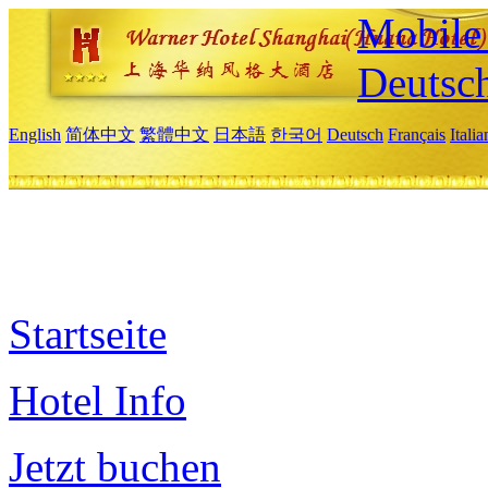
Mobile 
Deutsc
English
简体中文
繁體中文
日本語
한국어
Deutsch
Français
Itali
Startseite
Hotel Info
Jetzt buchen