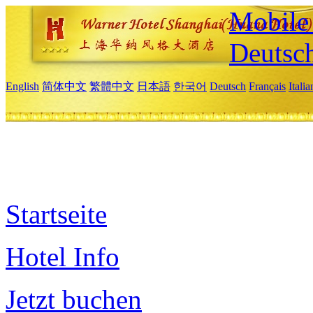
Mobile 
Deutsc
English
简体中文
繁體中文
日本語
한국어
Deutsch
Français
Itali
Startseite
Hotel Info
Jetzt buchen