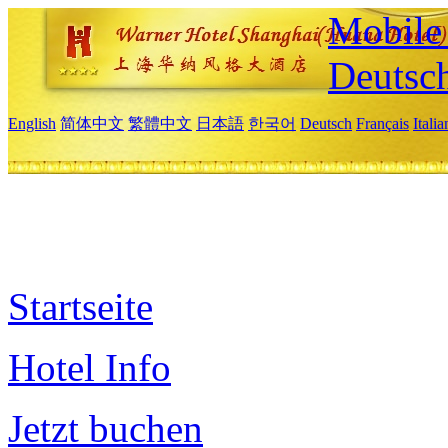
Mobile 
Deutsc
English
简体中文
繁體中文
日本語
한국어
Deutsch
Français
Itali
Startseite
Hotel Info
Jetzt buchen