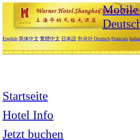
Mobile 
Deutsc
English
简体中文
繁體中文
日本語
한국어
Deutsch
Français
Itali
Startseite
Hotel Info
Jetzt buchen