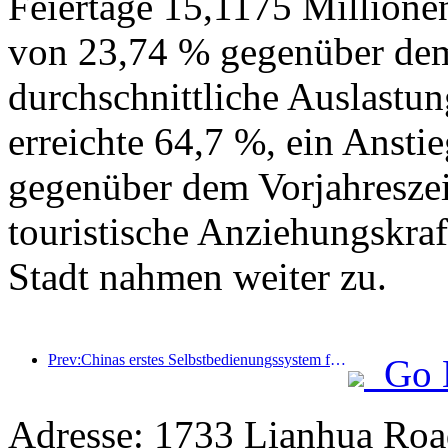
Feiertage 15,1175 Millione
von 23,74 % gegenüber dem 
durchschnittliche Auslastu
erreichte 64,7 %, ein Ansti
gegenüber dem Vorjahreszei
touristische Anziehungskr
Stadt nahmen weiter zu.
Prev:Chinas erstes Selbstbedienungssystem für Kultur und Tourismus für ausländische Touristen in Shanghai eröffnet
Go 
Adresse: 1733 Lianhua Roa