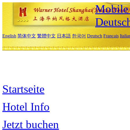
Mobile 
Deutsc
English
简体中文
繁體中文
日本語
한국어
Deutsch
Français
Itali
Startseite
Hotel Info
Jetzt buchen