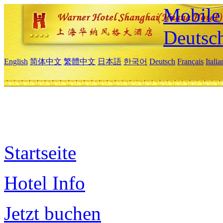
Mobile 
Deutsc
English
简体中文
繁體中文
日本語
한국어
Deutsch
Français
Itali
Startseite
Hotel Info
Jetzt buchen