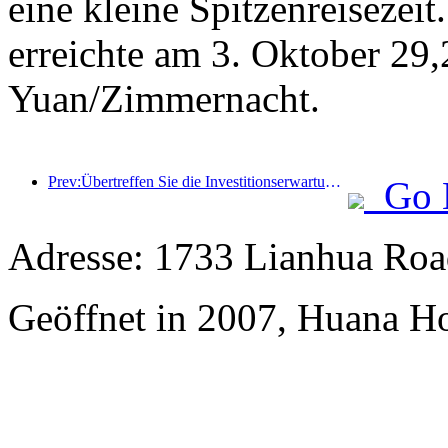
eine kleine Spitzenreisezei
erreichte am 3. Oktober 29
Yuan/Zimmernacht.
Prev:Übertreffen Sie die Investitionserwartungen bestehender Hotels! Das Wanxin Zhige Hotel wurde von der Branche als „Hervorragende Managementmarke bestehender Hotels“ ausgezeichnet.
Go 
Adresse: 1733 Lianhua Roa
Geöffnet in 2007, Huana H