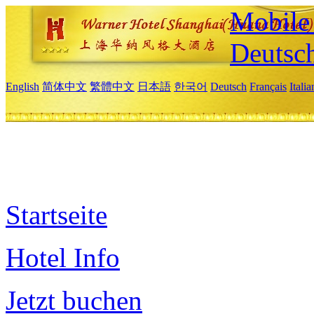
Mobile 
Deutsc
English
简体中文
繁體中文
日本語
한국어
Deutsch
Français
Itali
Startseite
Hotel Info
Jetzt buchen